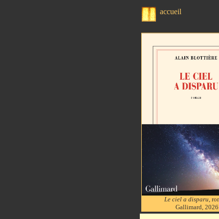
accueil
Le ciel a disparu
, r
Gallimard, 2026