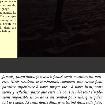
gt-quatre ans
de a basculé,
oignage...
’humanité, Le
ffle poétique
ssi un hymne à
la beauté du
k, dans son
e balayer.