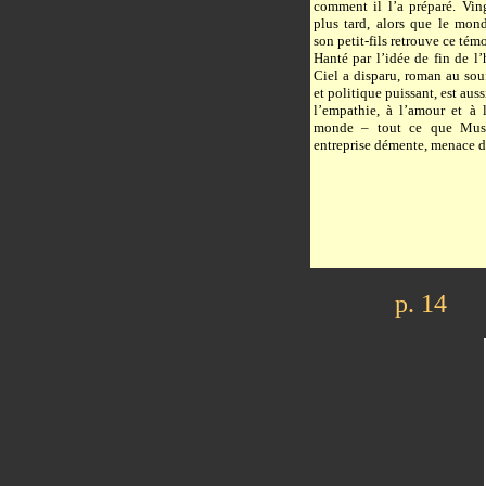
comment il l’a préparé. Vin
plus tard, alors que le mon
son petit-fils retrouve ce tém
Hanté par l’idée de fin de l
Ciel a disparu, roman au sou
et politique puissant, est au
l’empathie, à l’amour et à 
monde – tout ce que Mus
entreprise démente, menace d
p. 14