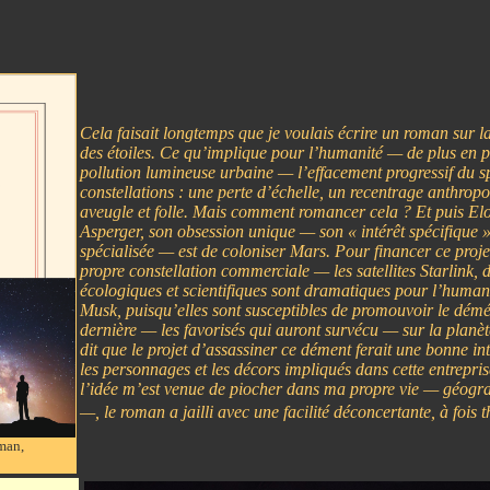
Cela faisait longtemps que je voulais écrire un roman sur la 
des étoiles. Ce qu’implique pour l’humanité — de plus en p
pollution lumineuse urbaine — l’effacement progressif du s
constellations : une perte d’échelle, un recentrage anthro
aveugle et folle. Mais comment romancer cela ? Et puis El
Asperger, son obsession unique — son « intérêt spécifique »
spécialisée — est de coloniser Mars. Pour financer ce projet
propre constellation commerciale — les satellites Starlink,
écologiques et scientifiques sont dramatiques pour l’humani
Musk, puisqu’elles sont susceptibles de promouvoir le dém
dernière — les favorisés qui auront survécu — sur la planèt
dit que le projet d’assassiner ce dément ferait une bonne int
les personnages et les décors impliqués dans cette entrepri
l’idée m’est venue de piocher dans ma propre vie — géogra
—, le roman a jailli avec une facilité déconcertante, à fois th
oman,