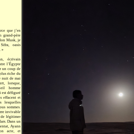
arce que j’en
on grand-père
lon Musk, je
ifra, oasis
. »
n, écrivain
ntre l’Égypte
ur un coup de
plus riche du
 nuit de mai
t, lorsque,
ieil homme
i est défiguré
ls effacent et
s lesquelles
nous sommes.
rre invivable
 de légitimer
Mars. Dans un
ttentat, Ayann
on acte, et