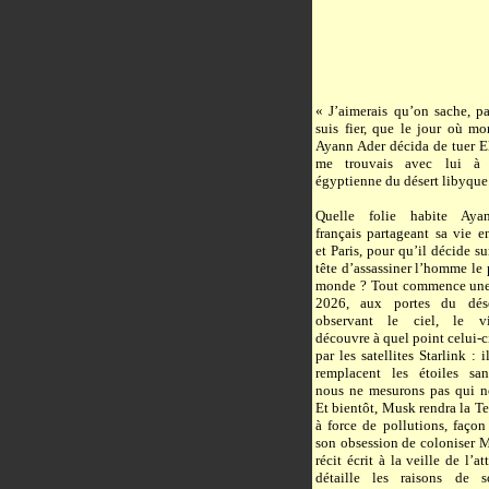
« J’aimerais qu’on sache, p
suis fier, que le jour où m
Ayann Ader décida de tuer E
me trouvais avec lui à S
égyptienne du désert libyque
Quelle folie habite Ayan
français partageant sa vie e
et Paris, pour qu’il décide s
tête d’assassiner l’homme le 
monde ? Tout commence une
2026, aux portes du déser
observant le ciel, le v
découvre à quel point celui-c
par les satellites Starlink : i
remplacent les étoiles san
nous ne mesurons pas qui 
Et bientôt, Musk rendra la Te
à force de pollutions, façon
son obsession de coloniser 
récit écrit à la veille de l’a
détaille les raisons de s