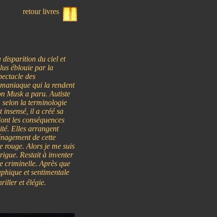
retour livres
disparition du ciel et
lus éblouie par la
pectacle des
pomaniaque qui la rendent
on Musk a paru. Autiste
 selon la terminologie
 insensé, il a créé sa
 dont les conséquences
té. Elles arrangent
énagement de cette
e rouge. Alors je me suis
rigue. Restait à inventer
se criminelle. Après que
phique et sentimentale
riller et élégie.